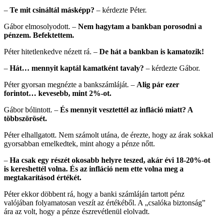
–
Te mit csináltál másképp?
– kérdezte Péter.
Gábor elmosolyodott. –
Nem hagytam a bankban porosodni a
pénzem. Befektettem.
Péter hitetlenkedve nézett rá. –
De hát a bankban is kamatozik!
–
Hát… mennyit kaptál kamatként tavaly?
– kérdezte Gábor.
Péter gyorsan megnézte a bankszámláját. –
Alig pár ezer
forintot… kevesebb, mint 2%-ot.
Gábor bólintott. –
És mennyit vesztettél az infláció miatt? A
többszörösét.
Péter elhallgatott. Nem számolt utána, de érezte, hogy az árak sokkal
gyorsabban emelkedtek, mint ahogy a pénze nőtt.
–
Ha csak egy részét okosabb helyre teszed, akár évi 18-20%-ot
is kereshettél volna. És az infláció nem ette volna meg a
megtakarításod értékét.
Péter ekkor döbbent rá, hogy a banki számláján tartott pénz
valójában folyamatosan veszít az értékéből. A „csalóka biztonság”
ára az volt, hogy a pénze észrevétlenül elolvadt.