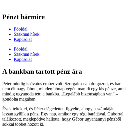
Pénzt bármire
Főoldal
Szakmai hírek
Kapcsolat
Főoldal
Szakmai hírek
Kapcsolat
A bankban tartott pénz ára
Péter mindig is óvatos ember volt. Szorgalmasan dolgozott, és bár
nem élt nagy lábon, minden hónap végén maradt egy kis pénze, amit
mindig ugyanoda tett: a bankba. „Legalább biztonságban van” –
gondolta magában.
Évek teltek el, és Péter elégedetten figyelte, ahogy a számláján
lassan gyűlik a pénz. Egy nap, amikor egy régi barátjával, Gáborral
találkozott, meglepődve hallotta, hogy Gábor ugyanannyi pénzből
sokkal többet hozott ki.