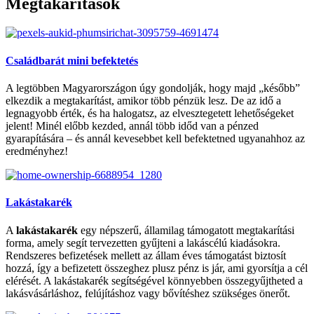
Megtakarítások
Családbarát mini befektetés
A legtöbben Magyarországon úgy gondolják, hogy majd „később”
elkezdik a megtakarítást, amikor több pénzük lesz. De az idő a
legnagyobb érték, és ha halogatsz, az elvesztegetett lehetőségeket
jelent! Minél előbb kezded, annál több időd van a pénzed
gyarapítására – és annál kevesebbet kell befektetned ugyanahhoz az
eredményhez!
Lakástakarék
A
lakástakarék
egy népszerű, államilag támogatott megtakarítási
forma, amely segít tervezetten gyűjteni a lakáscélú kiadásokra.
Rendszeres befizetések mellett az állam éves támogatást biztosít
hozzá, így a befizetett összeghez plusz pénz is jár, ami gyorsítja a cél
elérését. A lakástakarék segítségével könnyebben összegyűjtheted a
lakásvásárláshoz, felújításhoz vagy bővítéshez szükséges önerőt.