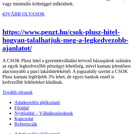
vagy minimális költséggel működnek.
tOVÁBB OLVASOK
https://www.penzt.hu/csok-plusz-hitel-
hogyan-talalhatjuk-meg-a-legkedvezobb-
ajanlatot/
A CSOK Plusz hitel a gyermekvállalást tervező házaspárok számára
az egyik legkedvezőbb pénzügyi lehetőség, mivel kamata jelentősen
alacsonyabb a piaci lakáshitelekénél. A jogszabály szerint a CSOK
Plusz kamata legfeljebb 3% lehet, de egyes bankok ennél is
kedvezőbb feltételeket kínálnak.
Tovább olvasok
Adatkezelési tájékoztató
Főoldal
Nyitóoldal – Vállalkozásoknak
Kapcsolat
Referenciák