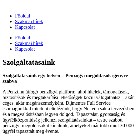
Főoldal
Szakmai hírek
Kapcsolat
Főoldal
Szakmai hírek
Kapcsolat
Szolgáltatásaink
Szolgáltatásaink egy helyen – Pénzügyi megoldások igényre
szabva
A Pénzt.hu átfogó pénzügyi platform, ahol hitelek, támogatások,
biztosítások és megtakarítási lehetőségek közül válogathatsz – akár
céges, akár magánszemélyként. Díjmentes Full Service
csomagunkkal mindent elintézünk, hogy Neked csak a tervezésben
és a megvalósításban legyen dolgod. Tapasztalat, gyorsaság és
ügyfélközpontúság jellemzi szolgáltatásainkat – testre szabott
pénzügyi megoldásokat kínálunk, amelyeket már több mint 30 000
ügyfél tapasztalt meg évente.