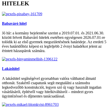
HITELEK
Babaváró hitel
Jó hír: a kormány bejelentése szerint a 2019.07.01. és 2021.06.30.
között felvett Babaváró hitelek esetében egységesen 2026.07.01-re
tolódik ki az első gyermek megszületésének határideje. Az eredeti 5
éves határidőhöz képest ez legfeljebb 2 évnyi haladékot jelent az
érintett házaspárok számára.
Lakáshitel
A lakáshitel segítségével gyorsabban valóra válthatod álmaid
otthonát. Szakértő csapatunk segít megtalálni a számodra
legkedvezőbb konstrukciót, legyen szó új vagy használt ingatlan
vásárlásáról, építésről vagy hitelkiváltásról – mindezt gyors
ügyintézéssel és díjmentes tanácsadással.