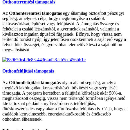
Otthonteremtési támogatás
Az
Otthonteremtési támogatás
egy államilag biztosított pénzügyi
segítség, amelynek célja, hogy megkönnyítse a családok
lakásvásárlását, építését vagy felújítását. A támogatás összege és
feltételei a család létszámától, a gyermekek számától, valamint a
kiválasztott ingatlan típusától függenek. Előnye, hogy vissza nem
térítendő forrást nyújt, így jelentősen csökkentheti a saját erő vagy a
felvett hitel összegét, és gyorsabban elérhetővé teszi a saját otthon
megvalósítását.
Otthonfelújítási támogatás
Az
Otthonfelújítási támogatás
olyan állami segítség, amely a
meglévő lakóingatlan korszerűsítését, bővítését vagy szépítését
támogatja. A program keretében a felújítási költségek akár 50%-a,
meghatározott összegig, vissza nem térítendő formában igényelhető.
Ide tartozhat például a nyílászárócsere, tetőfelújítás,
fűtéskorszerűsítés vagy akár a fürdőszoba felújítása is. Célja, hogy a
családok kényelmesebb, energiatakarékosabb és értékesebb
otthonban élhessenek.