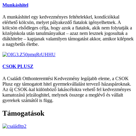
Munkáshitel
A munkáshitel egy kedvezményes feltételekkel, kondíciókkal
elérhető kölcsön, melyet pályakezdő fiatalok igényelhetnek. A
kölcsön elsődleges célja, hogy azok a fiatalok, akik nem folytatják a
középiskola után tanulmányaikat – azaz nem lesznek jogosultak a
diákhitelre – kapjanak valamilyen támogatást akkor, amikor kilépnek
a nagybetűs életbe.
CSOK PLUSZ
A Családi Otthonteremtési Kedvezmény legújabb eleme, a CSOK
Plusz egy támogatott hitel gyermekvállalást tervező házaspároknak.
Az új CSOK-kal különböző lakáscélokra vehető fel kedvezményes
kamatozású jelzáloghitel, melynek összege a meglévő és vállalt
gyerekek számától is függ.
Támogatások