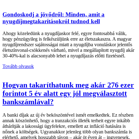
Gondoskodj a jövődről: Minden, amit a
nyugdíjmegtakarításokról tudnod kell
Ahogy közeledünk a nyugdíjaskor felé, egyre fontosabbá válik,
hogy pénzügyileg is felkészüljünk erre az életszakaszra. A magyar
nyugdíjrendszer sajátosságai miatt a nyugdíjba vonuláskor jelentős
életszínvonal-csökkenés várható, mivel a megállapított nyugdíj akár
30-40%-kal is alacsonyabb lehet a nyugdíjazás előtti fizetésnél.
Tovább olvasok
Hogyan takaríthatunk meg akár 276 ezer
forintot 5 év alatt egy jól megválasztott
bankszámlával?
A banki díjak az új év beköszöntével ismét emelkedtek. Ez részben
annak köszönhető, hogy a tranzakciós illeték terheit egyre inkább
áthárítják a lakossági ügyfelekre, emellett az infláció hatására is
nőnek a költségek. Ugyanakkor jelenleg több olyan bankszámla is
elérhető, amelyek hosszabb távon – akár öt éven át – ingyenesek,