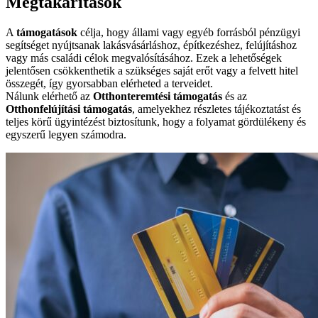
Megtakarítások
A
támogatások
célja, hogy állami vagy egyéb forrásból pénzügyi
segítséget nyújtsanak lakásvásárláshoz, építkezéshez, felújításhoz
vagy más családi célok megvalósításához. Ezek a lehetőségek
jelentősen csökkenthetik a szükséges saját erőt vagy a felvett hitel
összegét, így gyorsabban elérheted a terveidet.
Nálunk elérhető az
Otthonteremtési támogatás
és az
Otthonfelújítási támogatás
, amelyekhez részletes tájékoztatást és
teljes körű ügyintézést biztosítunk, hogy a folyamat gördülékeny és
egyszerű legyen számodra.