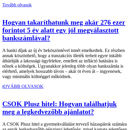
Tovább olvasok
Hogyan takaríthatunk meg akár 276 ezer
forintot 5 év alatt egy jól megválasztott
bankszámlával?
A banki díjak az új év beköszöntével ismét emelkedtek. Ez részben
annak köszönhető, hogy a tranzakciós illeték terheit egyre inkább
áthárítják a lakossági ügyfelekre, emellett az infláció hatására is
nőnek a költségek. Ugyanakkor jelenleg több olyan bankszámla is
elérhető, amelyek hosszabb távon – akár öt éven át – ingyenesek,
vagy minimális költséggel működnek.
tOVÁBB OLVASOK
CSOK Plusz hitel: Hogyan találhatjuk
meg a legkedvezőbb ajánlatot?
A CSOK Plusz hitel a gyermekvállalást tervező házaspárok számára
az egyik legkedvezőbb pénzügyi lehetőség, mivel kamata jelentősen