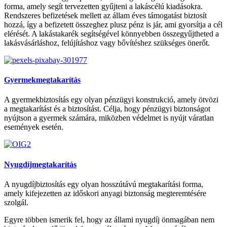
forma, amely segít tervezetten gyűjteni a lakáscélú kiadásokra.
Rendszeres befizetések mellett az állam éves támogatást biztosít
hozzá, így a befizetett összeghez plusz pénz is jár, ami gyorsítja a cél
elérését. A lakástakarék segítségével könnyebben összegyűjtheted a
lakásvásárláshoz, felújításhoz vagy bővítéshez szükséges önerőt.
Gyermekmegtakarítás
A gyermekbiztosítás egy olyan pénzügyi konstrukció, amely ötvözi
a megtakarítást és a biztosítást. Célja, hogy pénzügyi biztonságot
nyújtson a gyermek számára, miközben védelmet is nyújt váratlan
események esetén.
Nyugdíjmegtakarítás
A nyugdíjbiztosítás egy olyan hosszútávú megtakarítási forma,
amely kifejezetten az időskori anyagi biztonság megteremtésére
szolgál.
Egyre többen ismerik fel, hogy az állami nyugdíj önmagában nem