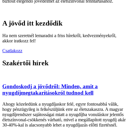
biztosít elegendő jövedelmet az életszínvonal fenntartásához.
A jövőd itt kezdődik
Ha nem szeretnél lemaradni a friss hírekről, kedvezményekről,
akkor iratkozz fel!
Csatlakozz
Szakértői hírek
Gondoskodj a jövődről: Minden, amit a
nyugdíjmegtakarításokról tudnod kell
Ahogy közeledünk a nyugdíjaskor felé, egyre fontosabbá válik,
hogy pénzügyileg is felkészüljünk erre az életszakaszra. A magyar
nyugdíjrendszer sajátosságai miatt a nyugdíjba vonuláskor jelentős
életszínvonal-csökkenés várható, mivel a megállapított nyugdíj akár
30-40%-kal is alacsonyabb lehet a nyugdíjazás előtti fizetésnél.