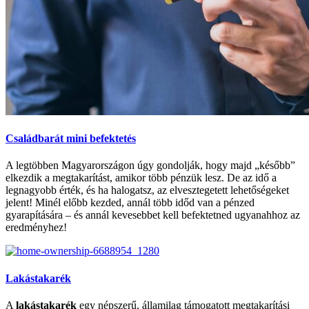
Családbarát mini befektetés
A legtöbben Magyarországon úgy gondolják, hogy majd „később”
elkezdik a megtakarítást, amikor több pénzük lesz. De az idő a
legnagyobb érték, és ha halogatsz, az elvesztegetett lehetőségeket
jelent! Minél előbb kezded, annál több időd van a pénzed
gyarapítására – és annál kevesebbet kell befektetned ugyanahhoz az
eredményhez!
Lakástakarék
A
lakástakarék
egy népszerű, államilag támogatott megtakarítási